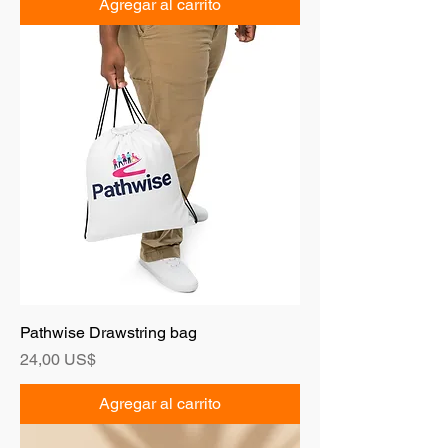
Agregar al carrito
Pathwise Drawstring bag
Precio
24,00 US$
Agregar al carrito