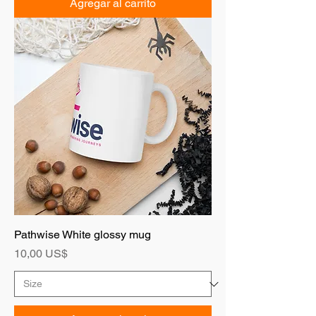
Agregar al carrito
Pathwise White glossy mug
Precio
10,00 US$