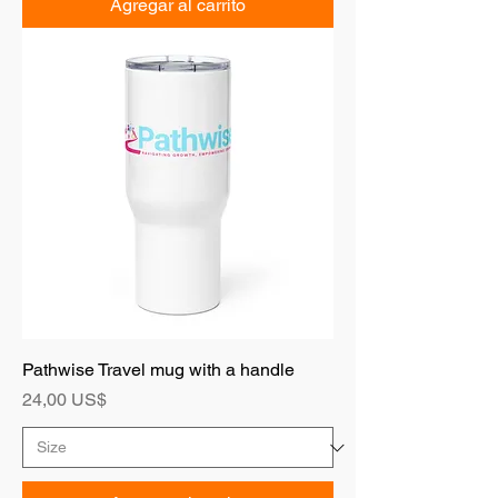
Agregar al carrito
Pathwise Travel mug with a handle
Precio
24,00 US$