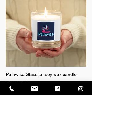
Pathwise Glass jar soy wax candle
Precio
16,00 US$
Agregar al carrito