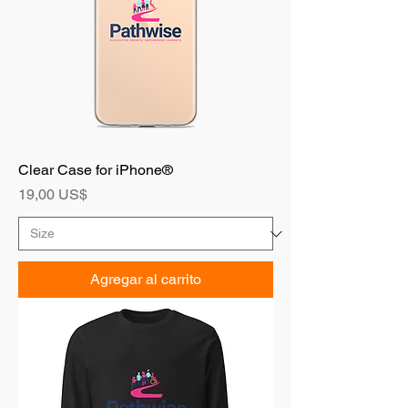
Clear Case for iPhone®
Precio
19,00 US$
Agregar al carrito