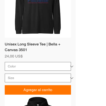
Unisex Long Sleeve Tee | Bella +
Canvas 3501
Precio
24,00 US$
Agregar al carrito